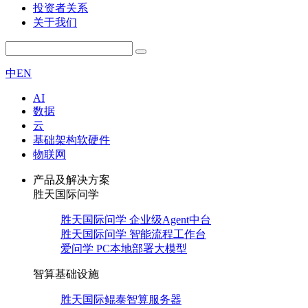
投资者关系
关于我们
中
EN
AI
数据
云
基础架构软硬件
物联网
产品及解决方案
胜天国际问学
胜天国际问学 企业级Agent中台
胜天国际问学 智能流程工作台
爱问学 PC本地部署大模型
智算基础设施
胜天国际鲲泰智算服务器