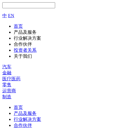
中
EN
首页
产品及服务
行业解决方案
合作伙伴
投资者关系
关于我们
汽车
金融
医疗医药
零售
运营商
制造
首页
产品及服务
行业解决方案
合作伙伴