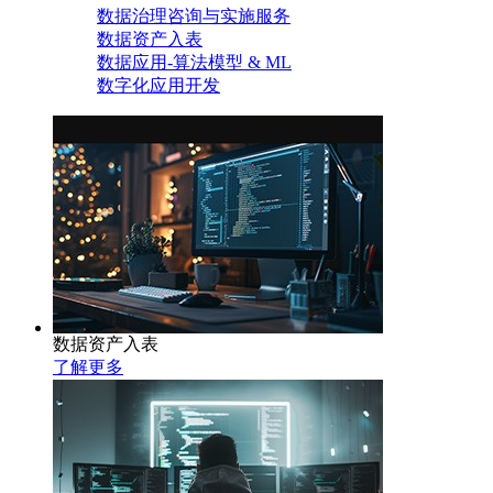
数据治理咨询与实施服务
数据资产入表
数据应用-算法模型 & ML
数字化应用开发
数据资产入表
了解更多